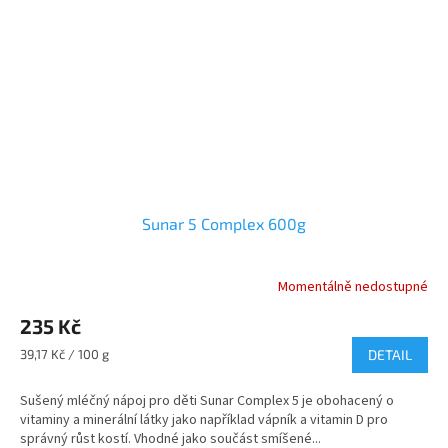
Sunar 5 Complex 600g
Momentálně nedostupné
235 Kč
Měrná
39,17 Kč / 100 g
DETAIL
cena:
Sušený mléčný nápoj pro děti Sunar Complex 5 je obohacený o
vitaminy a minerální látky jako například vápník a vitamin D pro
správný růst kostí. Vhodné jako součást smíšené...