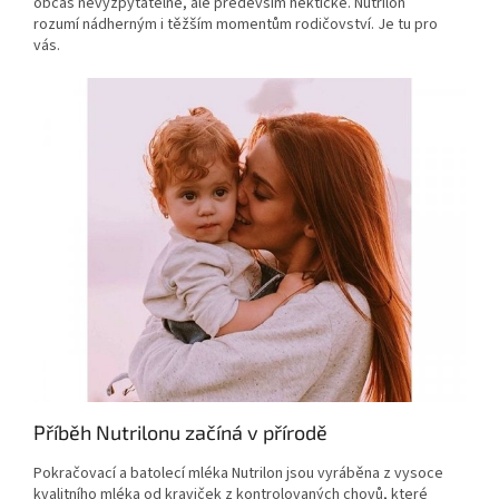
občas nevyzpytatelné, ale především hektické. Nutrilon
rozumí nádherným i těžším momentům rodičovství. Je tu pro
vás.
Příběh Nutrilonu začíná v přírodě
Pokračovací a batolecí mléka Nutrilon jsou vyráběna z vysoce
kvalitního mléka od kraviček z kontrolovaných chovů, které