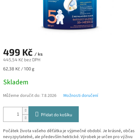
499 Kč
/ ks
445,54 Kč bez DPH
Měrná
62,38 Kč / 100 g
cena:
Skladem
Můžeme doručit do:
7.8.2026
Možnosti doručení
Přidat do košíku
Počátek života vašeho děťátka je výjimečné období. Je krásné, občas
nevyzpytatelné, ale především hektické. Výrobek je určen pro výživu