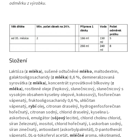
odměrku z výrobku.
Složení
Laktóza (
z mléka
), sušené odtučněné
mléko
, maltodextrin,
galaktooligosacharidy (
z mléka
) 8,6 %, demineralizovaná
syrovátka (
z mléka
), koncentrát syrovátkové bílkoviny (
z
mléka
), rostlinné oleje (řepkový, slunečnicový, slunečnicový s
vysokým obsahem kyseliny olejové, kokosový), fosforečnan
vápenatý, fruktooligosacharidy 0,6 %, uhličitan
vápenatý,
rybí
olej, citronan draselný, hydrogenfosforečnan
hořečnatý, citronan sodný, chlorid draselný, kyselina L-
askorbová, emulgátor (
sójový
lecitin), chlorid cholinu chlorid,
síran železnatý, inositol, chlorid hořečnatý, L-askorban sodný,
síran zinečnatý, antioxidant (askorbylpalmitát), D-pantothenát
vápenatý, DL-α-tokoferyl acetát,
mléčné
aroma, nikotinamid,