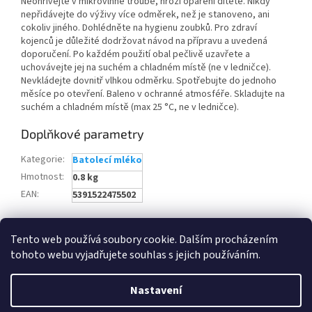
Neohřívejte v mikrovlnné troubě, hrozí opaření dítěte. Nikdy
nepřidávejte do výživy více odměrek, než je stanoveno, ani
cokoliv jiného. Dohlédněte na hygienu zoubků. Pro zdraví
kojenců je důležité dodržovat návod na přípravu a uvedená
doporučení. Po každém použití obal pečlivě uzavřete a
uchovávejte jej na suchém a chladném místě (ne v ledničce).
Nevkládejte dovnitř vlhkou odměrku. Spotřebujte do jednoho
měsíce po otevření. Baleno v ochranné atmosféře. Skladujte na
suchém a chladném místě (max 25 °C, ne v ledničce).
Doplňkové parametry
Kategorie
:
Batolecí mléko
Hmotnost
:
0.8 kg
EAN
:
5391522475502
Z
Tento web používá soubory cookie. Dalším procházením
á
tohoto webu vyjadřujete souhlas s jejich používáním.
Najdete nás i na MALL.SK
Najdete nás i na MALL.CZ
p
a
Nastavení
t
mail
info@onlinesamoska.cz
recommend
Rychlost doručení