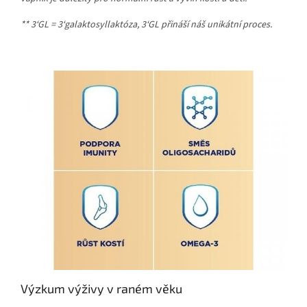
** 3‘GL = 3‘galaktosyllaktóza, 3‘GL přináší náš unikátní proces.
Výzkum výživy v raném věku