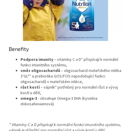
Benefity
Podpora imunity
– vitamíny C a D* přispívají k normální
funkci imunitního systému,
směs oligosacharidů
– oligosacharid mateřského mléka
3‘GL** a prebiotika GOS/FOS napodobující funkci
oligosacharidů v mateřském mléce,
růst kostí
– vápník* potřebný pro normální růst a vývoj
kostí u dětí,
omega-3
- obsahuje Omega-3 DHA (kyselina
dokosahexaenová).
* Vitamíny C a D přispívají k normální funkci imunitního systému,
vápník je důležitý pro normální růst a vývin kostí u dětí.