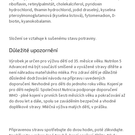
riboflavin, retinylpalmitát, cholekalciferol, pyridoxin
hydrochlorid, thiamin hydrochlorid, jodid draselný, kyselina
pteroylmonoglutamová (kyselina listová), fytomenadion, D-
biotin, kyanokobalamin.
Složení se vztahuje k sušenému stavu potraviny.
Důležité upozornění
Výrobek je určen pro výživu dětí od 35. měsíce věku. Nutrilon 5
Advanced má být součástí smíšené a vyvážené stravy dítěte a
není náhradou mateřského mléka. Pro zdraví dětí je důležité
důsledné dodržování návodu na přípravu i uvedených
doporučení. Nevhodné pro děti do jednoho roku věku. Kojení je
pro děti nejlepší. Společnost Nutricia podporuje doporučení
WHO - plné kojení v prvních šesti měsících věku a pokračování až
do dvou let a dále, spolu se zaváděním bezpečné a vhodné
doplňkové stravy. Mléčná výživa malých dětí, v prášku.
Připravenou stravu spotřebujte do dvou hodin, poté zlikvidujte.