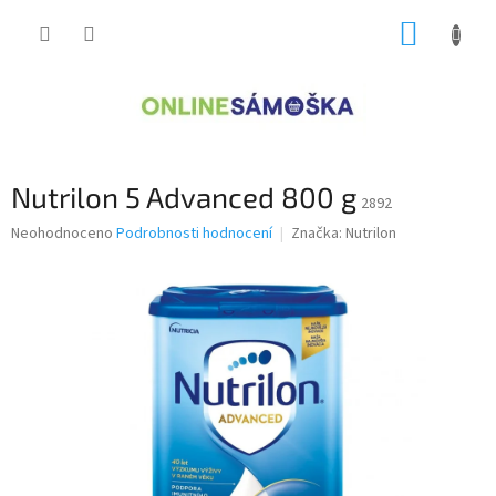
Přejít
NÁKUP
na
obsah
KOŠÍK
Nutrilon 5 Advanced 800 g
2892
Průměrné
Neohodnoceno
Podrobnosti hodnocení
Značka:
Nutrilon
hodnocení
produktu
je
0,0
z
5
hvězdiček.