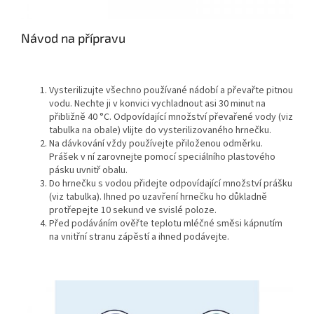
Návod na přípravu
Vysterilizujte všechno používané nádobí a převařte pitnou
vodu. Nechte ji v konvici vychladnout asi 30 minut na
přibližně 40 °C. Odpovídající množství převařené vody (viz
tabulka na obale) vlijte do vysterilizovaného hrnečku.
Na dávkování vždy používejte přiloženou odměrku.
Prášek v ní zarovnejte pomocí speciálního plastového
pásku uvnitř obalu.
Do hrnečku s vodou přidejte odpovídající množství prášku
(viz tabulka). Ihned po uzavření hrnečku ho důkladně
protřepejte 10 sekund ve svislé poloze.
Před podáváním ověřte teplotu mléčné směsi kápnutím
na vnitřní stranu zápěstí a ihned podávejte.