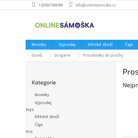
Přejít
+420607066496
info@onlinesamoska.cz
na
obsah
Novinky
Výprodej
Dětské zboží
Čaje
Domů
Drogerie
Prostředky do pračky
P
Pros
o
Přeskočit
s
Kategorie
kategorie
Nejpr
t
r
Novinky
a
Výprodej
n
toys
n
Dětské zboží
í
Čaje
p
eco
a