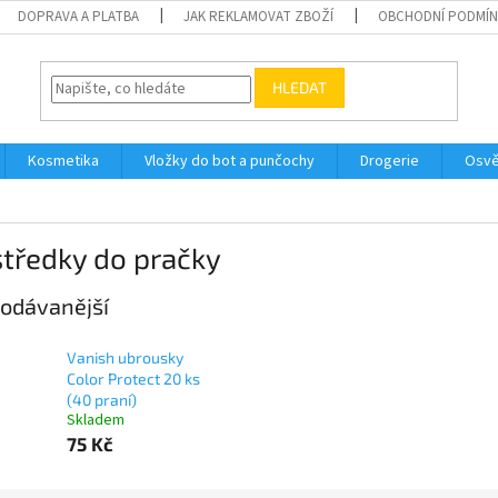
DOPRAVA A PLATBA
JAK REKLAMOVAT ZBOŽÍ
OBCHODNÍ PODMÍ
HLEDAT
Kosmetika
Vložky do bot a punčochy
Drogerie
Osvě
tředky do pračky
odávanější
Vanish ubrousky
Color Protect 20 ks
(40 praní)
Skladem
75 Kč