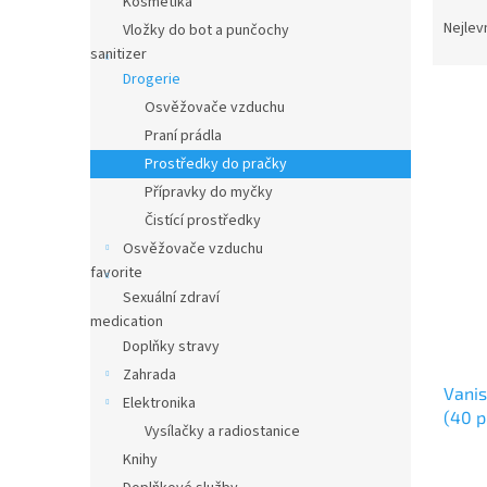
Ř
Kosmetika
n
a
e
Nejlev
Vložky do bot a punčochy
z
l
sanitizer
e
Drogerie
n
Osvěžovače vzduchu
í
Praní prádla
p
V
Prostředky do pračky
r
ý
o
Přípravky do myčky
p
d
Čistící prostředky
i
u
Osvěžovače vzduchu
s
k
favorite
p
t
Sexuální zdraví
r
ů
medication
o
d
Doplňky stravy
u
Zahrada
Vanis
k
Elektronika
(40 p
t
Vysílačky a radiostanice
ů
Knihy