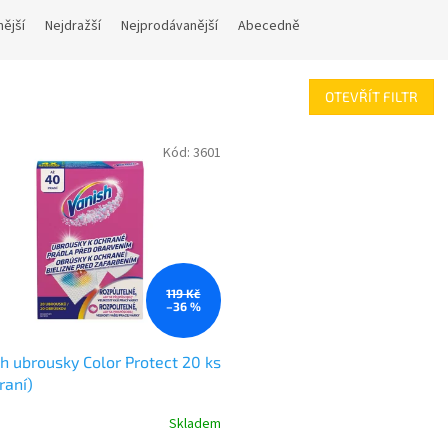
nější
Nejdražší
Nejprodávanější
Abecedně
OTEVŘÍT FILTR
Kód:
3601
119 Kč
–36 %
h ubrousky Color Protect 20 ks
raní)
Skladem