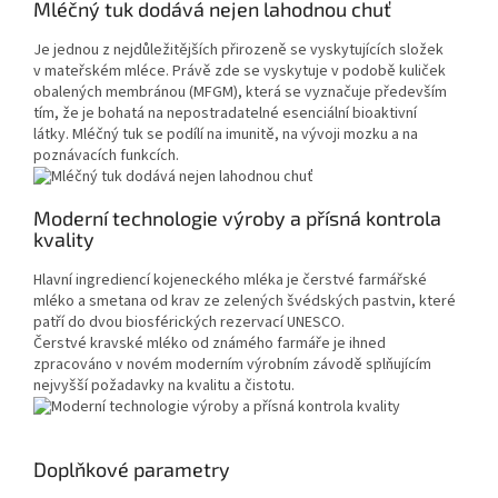
Mléčný tuk dodává nejen lahodnou chuť
Je jednou z nejdůležitějších přirozeně se vyskytujících složek
v mateřském mléce. Právě zde se vyskytuje v podobě kuliček
obalených membránou (MFGM), která se vyznačuje především
tím, že je bohatá na nepostradatelné esenciální bioaktivní
látky. Mléčný tuk se podílí na imunitě, na vývoji mozku a na
poznávacích funkcích.
Moderní technologie výroby a přísná kontrola
kvality
Hlavní ingrediencí kojeneckého mléka je čerstvé farmářské
mléko a smetana od krav ze zelených švédských pastvin, které
patří do dvou biosférických rezervací UNESCO.
Čerstvé kravské mléko od známého farmáře je ihned
zpracováno v novém moderním výrobním závodě splňujícím
nejvyšší požadavky na kvalitu a čistotu.
Doplňkové parametry