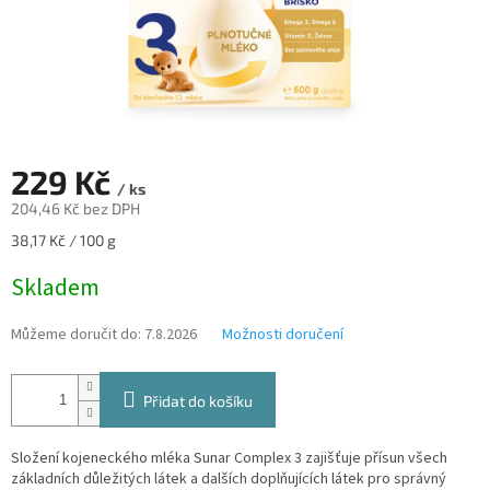
229 Kč
/ ks
204,46 Kč bez DPH
Měrná
38,17 Kč / 100 g
cena:
Skladem
Můžeme doručit do:
7.8.2026
Možnosti doručení
Přidat do košíku
Složení kojeneckého mléka Sunar Complex 3 zajišťuje přísun všech
základních důležitých látek a dalších doplňujících látek pro správný