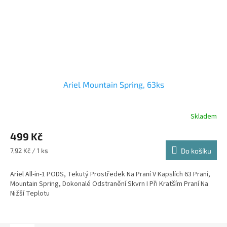
Ariel Mountain Spring, 63ks
Skladem
499 Kč
Měrná
7,92 Kč / 1 ks
Do košíku
cena:
Ariel All-in-1 PODS, Tekutý Prostředek Na Praní V Kapslích 63 Praní,
Mountain Spring, Dokonalé Odstranění Skvrn I Při Kratším Praní Na
Nižší Teplotu