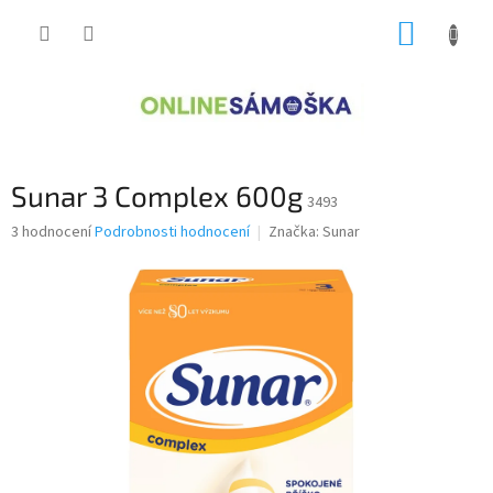
Přejít
NÁKUP
na
obsah
KOŠÍK
Sunar 3 Complex 600g
3493
Průměrné
3 hodnocení
Podrobnosti hodnocení
Značka:
Sunar
hodnocení
produktu
je
4,3
z
5
hvězdiček.