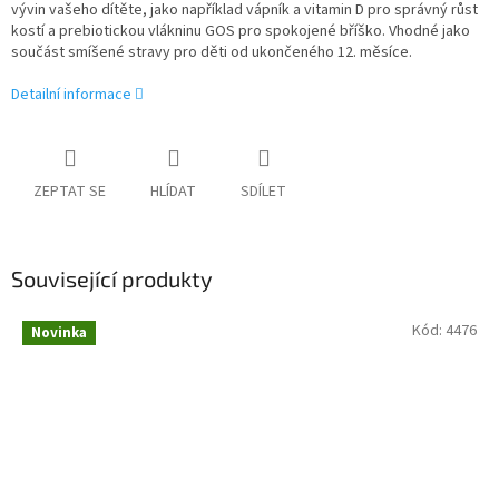
vývin vašeho dítěte, jako například vápník a vitamin D pro správný růst
kostí a prebiotickou vlákninu GOS pro spokojené bříško. Vhodné jako
součást smíšené stravy pro děti od ukončeného 12. měsíce.
Detailní informace
ZEPTAT SE
HLÍDAT
SDÍLET
Související produkty
Kód:
4476
Novinka