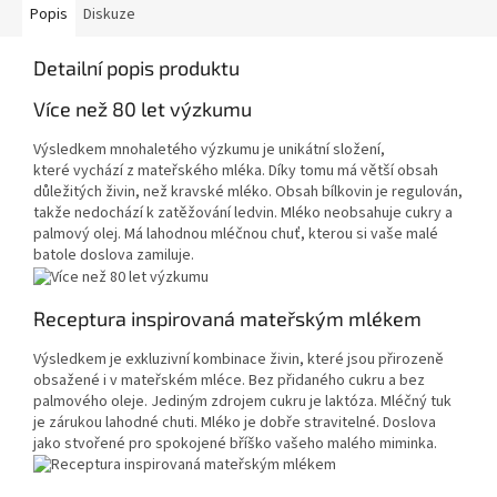
Popis
Diskuze
Detailní popis produktu
Více než 80 let výzkumu
Výsledkem mnohaletého výzkumu je unikátní složení,
které vychází z mateřského mléka. Díky tomu má větší obsah
důležitých živin, než kravské mléko. Obsah bílkovin je regulován,
takže nedochází k zatěžování ledvin. Mléko neobsahuje cukry a
palmový olej. Má lahodnou mléčnou chuť, kterou si vaše malé
batole doslova zamiluje.
Receptura inspirovaná mateřským mlékem
Výsledkem je exkluzivní kombinace živin, které jsou přirozeně
obsažené i v mateřském mléce. Bez přidaného cukru a bez
palmového oleje. Jediným zdrojem cukru je laktóza. Mléčný tuk
je zárukou lahodné chuti. Mléko je dobře stravitelné. Doslova
jako stvořené pro spokojené bříško vašeho malého miminka.