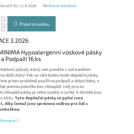
oručit do:
11.8.2026
Možnosti doručení
Přidat do košíku
ACE 3.2026
MINIMA Hypoalergenní voskové pásky
 a Podpaží 16 ks
efektivní způsob, který vám pomůže s odstraněním
na delší dobu? Pak se vám budou hodit depilační pásky
ete je bez problémů použít na podpaží a oblast bikin, a
si tak jemnou pokožku bez chloupků. Celý proces
í chloupků pásky je velmi snadný a rychlý. K dostání jsou
po 16 ks.
Tyto depilační pásky se pyšní svou
í,
díky čemuž jsou správnou volbou pro lidi s
 pokožkou.
informace