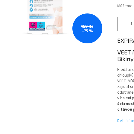
Můžeme d
159 Kč
–75 %
EXPIR
VEET 
Bikiny
Hledáte 
chloupků 
VEET. Můž
zajistit 
odstraněn
v balení 
šetrnost
citlivou
Detailní 