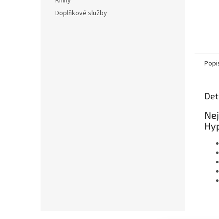
Knihy
Doplňkové služby
Popi
Det
Nej
Hyp
Z