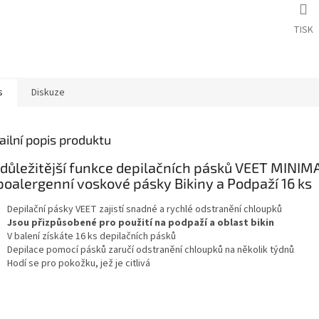
TISK
s
Diskuze
ailní popis produktu
důležitější funkce depilačních pásků VEET MINIM
oalergenní voskové pásky Bikiny a Podpaží 16 ks
Depilační pásky VEET zajistí snadné a rychlé odstranění chloupků
Jsou přizpůsobené pro použití na
podpaží a oblast bikin
V balení získáte 16 ks depilačních pásků
Depilace pomocí pásků zaručí odstranění chloupků na několik týdnů
Hodí se pro pokožku, jež je citlivá