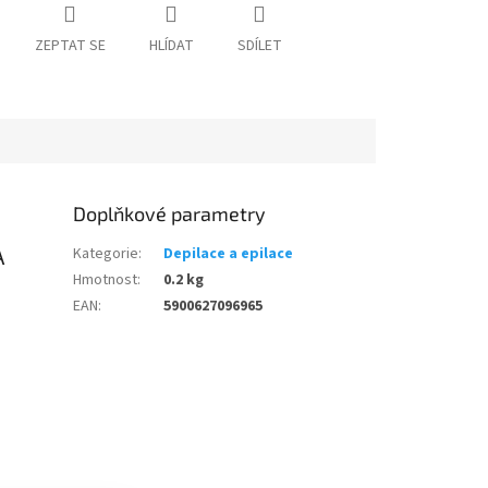
ZEPTAT SE
HLÍDAT
SDÍLET
Doplňkové parametry
A
Kategorie
:
Depilace a epilace
Hmotnost
:
0.2 kg
EAN
:
5900627096965