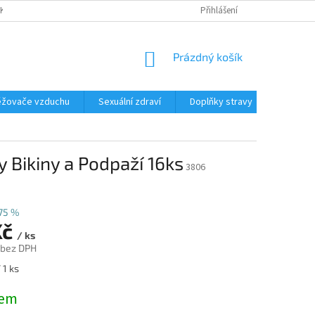
NKY
OCHRANA OSOBNÍCH ÚDAJŮ
Přihlášení
NÁKUPNÍ
Prázdný košík
KOŠÍK
žovače vzduchu
Sexuální zdraví
Doplňky stravy
Zahrad
Bikiny a Podpaží 16ks
3806
75 %
Kč
/ ks
 bez DPH
 1 ks
dem