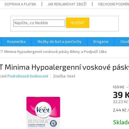
DOPRAVA A PLATBA
JAK REKLAMOVAT ZBOŽÍ
OBCHODNÍ PODMÍ
HLEDAT
Kosmetika
Vložky do bot a punčochy
Drogerie
Osvě
ET Minima Hypoalergenní voskové pásky Bikiny a Podpaží 16ks
 Minima Hypoalergenní voskové pásky 
né
cení
Podrobnosti hodnocení
Značka:
Veet
ní
u
159 Kč
–
39 
32,23 Kč
Měrná
2,44 Kč /
ek.
cena:
Skla