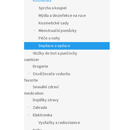
Kosmetika
n
e
Sprcha a koupel
l
Mýdla a dezinfekce na ruce
Kosmetické sady
Menstruační pomůcky
Péče o nohy
Depilace a epilace
Vložky do bot a punčochy
sanitizer
Drogerie
Osvěžovače vzduchu
favorite
Sexuální zdraví
medication
Doplňky stravy
Zahrada
Elektronika
Vysílačky a radiostanice