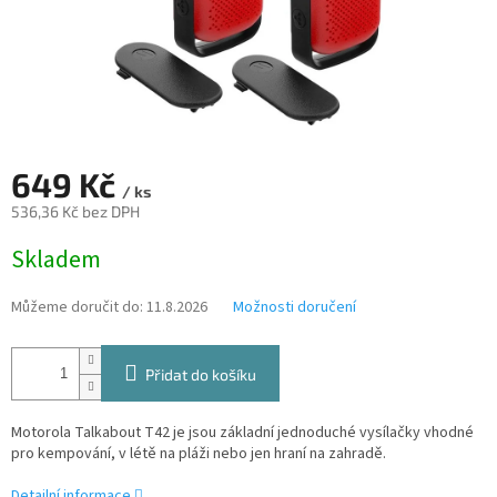
649 Kč
/ ks
536,36 Kč bez DPH
Měrná
Skladem
cena:
Můžeme doručit do:
11.8.2026
Možnosti doručení
Přidat do košíku
Motorola Talkabout T42 je jsou základní jednoduché vysílačky vhodné
pro kempování, v létě na pláži nebo jen hraní na zahradě.
Detailní informace