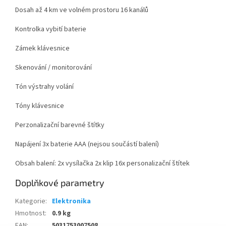
Dosah až 4 km ve volném prostoru 16 kanálů
Kontrolka vybití baterie
Zámek klávesnice
Skenování / monitorování
Tón výstrahy volání
Tóny klávesnice
Perzonalizační barevné štítky
Napájení 3x baterie AAA (nejsou součástí balení)
Obsah balení: 2x vysílačka 2x klip 16x personalizační štítek
Doplňkové parametry
Kategorie
:
Elektronika
Hmotnost
:
0.9 kg
EAN
:
5031753007508