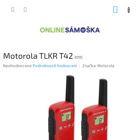
Přejít
NÁKUP
na
obsah
KOŠÍK
Motorola TLKR T42
4995
Průměrné
Neohodnoceno
Podrobnosti hodnocení
Značka:
Motorola
hodnocení
produktu
je
0,0
z
5
hvězdiček.