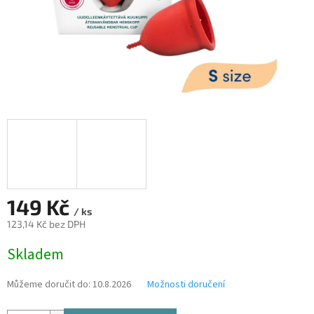
149 Kč
/ ks
123,14 Kč bez DPH
Měrná
Skladem
cena:
Můžeme doručit do:
10.8.2026
Možnosti doručení