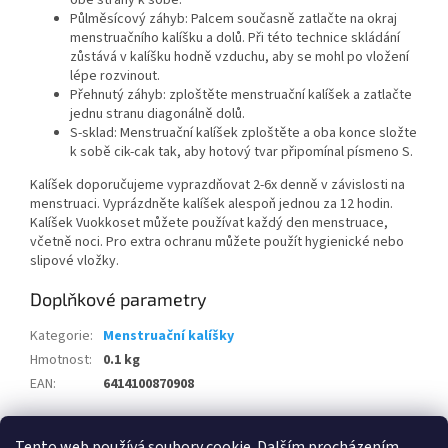
obě strany k sobě.
Půlměsícový záhyb: Palcem současně zatlačte na okraj
menstruačního kalíšku a dolů. Při této technice skládání
zůstává v kalíšku hodně vzduchu, aby se mohl po vložení
lépe rozvinout.
Přehnutý záhyb: zploštěte menstruační kalíšek a zatlačte
jednu stranu diagonálně dolů.
S-sklad: Menstruační kalíšek zploštěte a oba konce složte
k sobě cik-cak tak, aby hotový tvar připomínal písmeno S.
Kalíšek doporučujeme vyprazdňovat 2-6x denně v závislosti na
menstruaci. Vyprázdněte kalíšek alespoň jednou za 12 hodin.
Kalíšek Vuokkoset můžete používat každý den menstruace,
včetně noci. Pro extra ochranu můžete použít hygienické nebo
slipové vložky.
Doplňkové parametry
Kategorie
:
Menstruační kalíšky
Hmotnost
:
0.1 kg
EAN
:
6414100870908
Z
Tento web používá soubory cookie. Dalším procházením