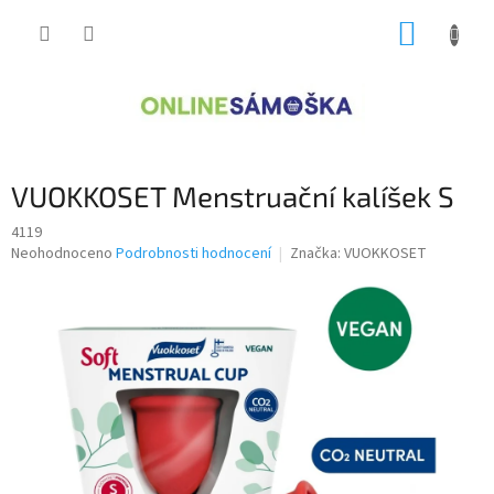
Přejít
NÁKUP
na
obsah
KOŠÍK
VUOKKOSET Menstruační kalíšek S
4119
Průměrné
Neohodnoceno
Podrobnosti hodnocení
Značka:
VUOKKOSET
hodnocení
produktu
je
0,0
z
5
hvězdiček.