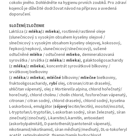
cokoliv jiného. Dohlédněte na hygienu prvních zoubků. Pro zdraví
kojenců je důležité dodržovat návod na přípravu a uvedená
doporučení.
SLOŽENÍ/ZLOŽENIE
Laktóza (z
mléka/
z
mlieka
), rostlinné/rastlinné oleje
(slunečnicový s vysokým obsahem kyseliny olejové /
slnečnicový s vysokým obsahom kyseliny olejovej, kokosový,
řepkový/repkový, slunečnicový/slnečnicový), sušené
odtučněné
mléko
/ odtučnené
mlieko
, demineralizovaná
syrovátka / srvátka (z
mléka
/z
mlieka
), galaktooligosacharidy
(z
mléka/
z
mlieka
), koncentrát syrovátkové bílkoviny /
srvátkovej bielkoviny
(z
mléka
/z
mlieka
),
mléčné
bílkoviny/
mliečne
bielkoviny,
fruktooligosacharidy,
rybí
olej, citronan/citran draselný,
uhličitan vápenatý, olej z
Mortierella alpina
, chlorid hořečnatý/
horečnatý, chlorid cholinu / cholín chlorid, fosforečnan vápenatý,
citronan / citran sodný, chlorid draselný, chlorid sodný, kyselina
L-askorbová, emulgátor (
sójový
lecitin/lecitín), inositol/inozitol,
L-tryptofan/L-tryptofán, L-askorban sodný, síran železnatý, síran
zinečnatý/zinočnatý, L-karnitin/L-karnitín, antioxidant
(askorbylpalmitát), D-pantothenát/pantotenát vápenatý,
nikotinamid/nikotínamid, síran měďnatý/meďnatý, DL-α-tokoferyl
acetát, retinylpalmitát, thiamin/tiamín hydrochlorid,