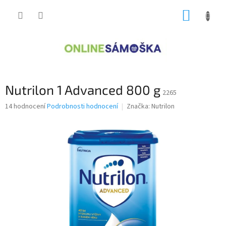
Přejít
NÁKUP
na
obsah
KOŠÍK
Nutrilon 1 Advanced 800 g
2265
Průměrné
14 hodnocení
Podrobnosti hodnocení
Značka:
Nutrilon
hodnocení
produktu
je
3,6
z
5
hvězdiček.