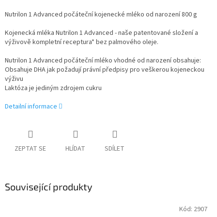
Nutrilon 1 Advanced počáteční kojenecké mléko od narození 800 g
Kojenecká mléka Nutrilon 1 Advanced - naše patentované složení a
výživově kompletní receptura* bez palmového oleje.
Nutrilon 1 Advanced počáteční mléko vhodné od narození obsahuje:
Obsahuje DHA jak požadují právní předpisy pro veškerou kojeneckou
výživu
Laktóza je jediným zdrojem cukru
Detailní informace
ZEPTAT SE
HLÍDAT
SDÍLET
Související produkty
Kód:
2907