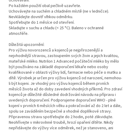
Uchovávání:
Po každém použití obal pečlivě uzavřete.
Uchovávejte na suchém a chladném místě (ne v ledničce).
Nevkládejte dovnitř vlhkou odměrku.
Spotřebujte do 1 měsíce od otevření.
Skladujte v suchu a chladu (< 25 °C). Baleno v ochranné
atmosféře.
Důležitá upozornění:
Pro výživu novorozenců a kojenců je nejpřirozenější a
nejvhodnější stravou, zastoupením svých živin a jejich kvalitou,
mateřské mléko. Nutrilon 1 Advanced počáteční mléko by mělo
být používáno na základě doporučení lékaře nebo osoby
kvalifikované v oblasti výživy lidí, farmacie nebo péče o matku a
dítě. Výrobek je určen pro výživu kojenců od narození, nemohou-
li být kojeni. Je vhodný pro výživu kojenců během prvních
měsíců života až do doby zavedení vhodných příkrmů. Pro zdraví
kojenců je důležité důsledné dodržování návodu na přípravu i
uvedených doporučení. Podporujeme doporučení WHO - plné
kojení v prvních 6 měsících věku a pokračování až do 2 let a dále,
spolu se zaváděním bezpečné a vhodné doplňkové stravy.
Připravenou stravu spotřebujte do 2 hodin, poté zlikvidujte.
Neohřívejte v mikrovlnné troubě, hrozí opaření dítěte. Nikdy
nepřidávejte do výživy více odměrek, než je stanoveno, ani