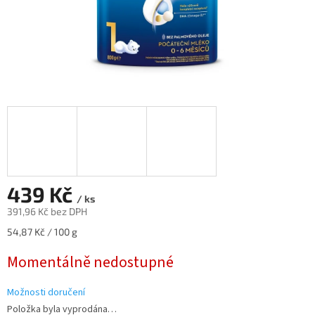
439 Kč
/ ks
391,96 Kč bez DPH
Měrná
54,87 Kč / 100 g
cena:
Momentálně nedostupné
Možnosti doručení
Položka byla vyprodána…