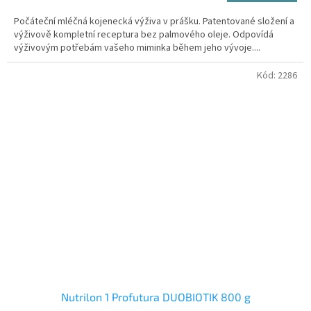
cena:
z
Počáteční mléčná kojenecká výživa v prášku. Patentované složení a
5
výživově kompletní receptura bez palmového oleje. Odpovídá
hvězdiček.
výživovým potřebám vašeho miminka během jeho vývoje....
Kód:
2286
Nutrilon 1 Profutura DUOBIOTIK 800 g