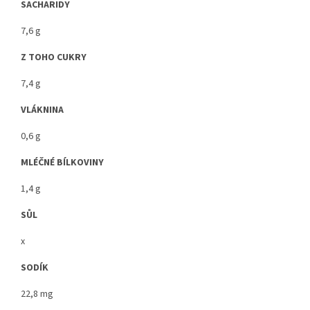
SACHARIDY
7,6 g
Z TOHO CUKRY
7,4 g
VLÁKNINA
0,6 g
MLÉČNÉ BÍLKOVINY
1,4 g
SŮL
x
SODÍK
22,8 mg