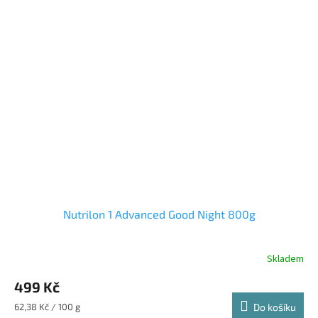
Nutrilon 1 Advanced Good Night 800g
Skladem
Průměrné
hodnocení
499 Kč
produktu
je
Měrná
62,38 Kč / 100 g
Do košíku
3,6