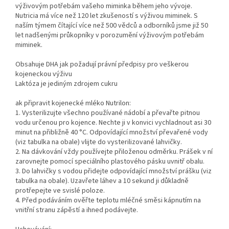
výživovým potřebám vašeho miminka během jeho vývoje.
Nutricia má více než 120 let zkušeností s výživou miminek. S
naším týmem čítající více než 500 vědců a odborníků jsme již 50
let nadšenými průkopníky v porozumění výživovým potřebám
miminek.
Obsahuje DHA jak požadují právní předpisy pro veškerou
kojeneckou výživu
Laktóza je jediným zdrojem cukru
ak připravit kojenecké mléko Nutrilon:
1. Vysterilizujte všechno používané nádobí a převařte pitnou
vodu určenou pro kojence. Nechte ji v konvici vychladnout asi 30
minut na přibližně 40 °C. Odpovídající množství převařené vody
(viz tabulka na obale) vlijte do vysterilizované lahvičky.
2. Na dávkování vždy používejte přiloženou odměrku. Prášek v ní
zarovnejte pomocí speciálního plastového pásku uvnitř obalu.
3. Do lahvičky s vodou přidejte odpovídající množství prášku (viz
tabulka na obale). Uzavřete láhev a 10 sekund ji důkladně
protřepejte ve svislé poloze.
4. Před podáváním ověřte teplotu mléčné směsi kápnutím na
vnitřní stranu zápěstí a ihned podávejte.