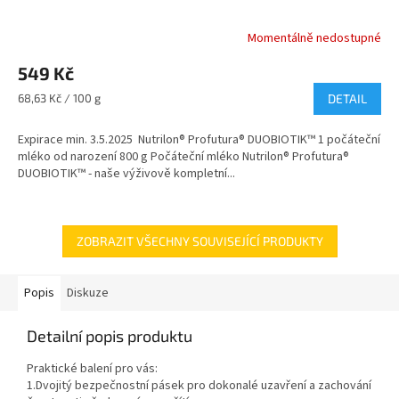
Momentálně nedostupné
549 Kč
Měrná
68,63 Kč / 100 g
DETAIL
cena:
Expirace min. 3.5.2025 Nutrilon® Profutura® DUOBIOTIK™ 1 počáteční
mléko od narození 800 g Počáteční mléko Nutrilon® Profutura®
DUOBIOTIK™ - naše výživově kompletní...
ZOBRAZIT VŠECHNY SOUVISEJÍCÍ PRODUKTY
Popis
Diskuze
Detailní popis produktu
Praktické balení pro vás:
1.Dvojitý bezpečnostní pásek pro dokonalé uzavření a zachování