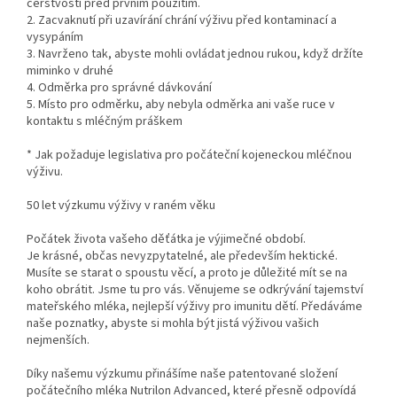
čerstvosti před prvním použítím.
2. Zacvaknutí při uzavírání chrání výživu před kontaminací a
vysypáním
3. Navrženo tak, abyste mohli ovládat jednou rukou, když držíte
miminko v druhé
4. Odměrka pro správné dávkování
5. Místo pro odměrku, aby nebyla odměrka ani vaše ruce v
kontaktu s mléčným práškem
* Jak požaduje legislativa pro počáteční kojeneckou mléčnou
výživu.
50 let výzkumu výživy v raném věku
Počátek života vašeho děťátka je výjimečné období.
Je krásné, občas nevyzpytatelné, ale především hektické.
Musíte se starat o spoustu věcí, a proto je důležité mít se na
koho obrátit. Jsme tu pro vás. Věnujeme se odkrývání tajemství
mateřského mléka, nejlepší výživy pro imunitu dětí. Předáváme
naše poznatky, abyste si mohla být jistá výživou vašich
nejmenších.
Díky našemu výzkumu přinášíme naše patentované složení
počátečního mléka Nutrilon Advanced, které přesně odpovídá