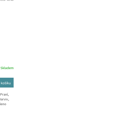
Skladem
 košíku
Praní,
Barviv,
leno