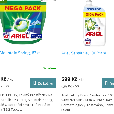
nka
 Mountain Spring, 63ks
Ariel Sensitive, 100Praní
Skladem
 Kč
699 Kč
/ ks
/ ks
Do košíku
Do
Měrná
 / 1 ks
6,99 Kč / 50 ml
cena:
All-in-1 PODS, Tekutý Prostředek Na
Ariel Tekutý Prací Prostředek, 100 
V Kapslích 63 Praní, Mountain Spring,
Sensitive Skin Clean & Fresh, Bez 
lé Odstranění Skvrn I Při Kratším
Dermatologicky Testováno, Schvá
Na Nižší Teplotu
ECARF.