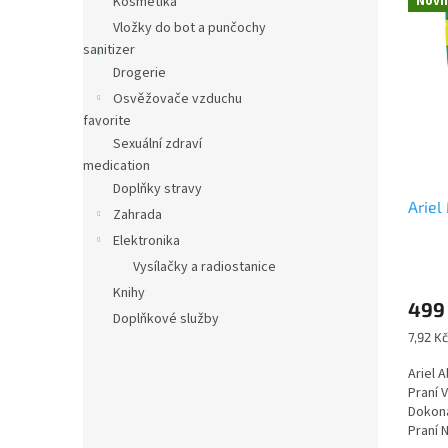
Kosmetika
Novi
n
ý
í
e
Vložky do bot a punčochy
p
p
l
sanitizer
i
r
Drogerie
s
o
p
Osvěžovače vzduchu
d
r
favorite
u
o
k
Sexuální zdraví
d
t
medication
u
ů
Doplňky stravy
Ariel
k
Zahrada
t
Elektronika
ů
Vysílačky a radiostanice
Knihy
499
Doplňkové služby
Měrná
7,92 Kč
cena:
Ariel 
Praní 
Dokona
Praní 