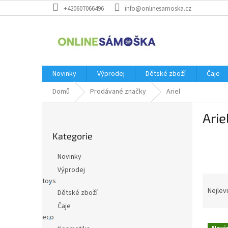
Přejít
+420607066496
info@onlinesamoska.cz
na
obsah
Novinky
Výprodej
Dětské zboží
Čaje
Domů
Prodávané značky
Ariel
P
Arie
o
Přeskočit
s
Kategorie
kategorie
t
r
Novinky
a
Výprodej
n
Ř
toys
n
a
Nejlev
Dětské zboží
í
z
Čaje
p
e
eco
a
V
n