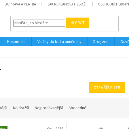
DOPRAVA A PLATBA
JAK REKLAMOVAT ZBOŽÍ
OBCHODNÍ PODMÍ
HLEDAT
Kosmetika
Vložky do bot a punčochy
Drogerie
Osvě
l
OTEVŘÍT FILTR
nější
Nejdražší
Nejprodávanější
Abecedně
Kód:
4476