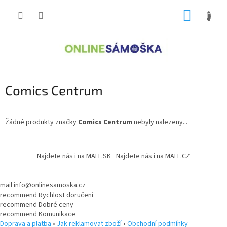
Přejít
NÁKUP
na
obsah
KOŠÍK
Comics Centrum
Žádné produkty značky
Comics Centrum
nebyly nalezeny...
Z
á
Najdete nás i na MALL.SK
Najdete nás i na MALL.CZ
p
a
t
mail
info@onlinesamoska.cz
recommend
Rychlost doručení
í
recommend
Dobré ceny
recommend
Komunikace
Doprava a platba
•
Jak reklamovat zboží
•
Obchodní podmínky