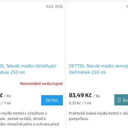
Kód:
3842
L Tekuté mýdlo Uklidňující
DETTOL Tekuté mýdlo Jemný
dule 250 ml
Heřmánek 250 ml
Momentálně nedostupné
Kč
83,49 Kč
/ ks
/ ks
DETAIL
Do
Měrná
 / 1 ml
0,33 Kč / 1 ml
cena:
 mýdlo Dettol s výtažkem z
Praktické balení mýdla Dettol s dá
ule. Jemné na kůži, drsné k
pumpičkou.
ům. Konečně péče a ochrana před