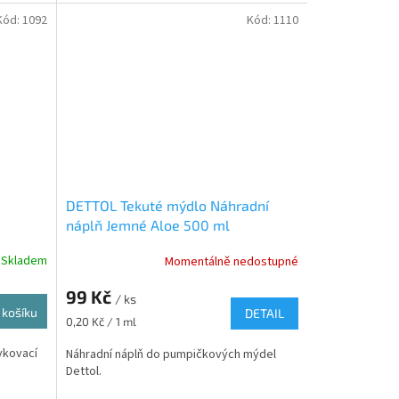
Kód:
1092
Kód:
1110
DETTOL Tekuté mýdlo Náhradní
náplň Jemné Aloe 500 ml
Skladem
Momentálně nedostupné
99 Kč
/ ks
 košíku
DETAIL
Měrná
0,20 Kč / 1 ml
cena:
vkovací
Náhradní náplň do pumpičkových mýdel
Dettol.