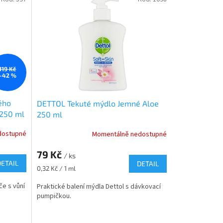
119 Kč
–42 %
ého
DETTOL Tekuté mýdlo Jemné Aloe
 250 ml
250 ml
dostupné
Momentálně nedostupné
79 Kč
/ ks
DETAIL
DETAIL
Měrná
0,32 Kč / 1 ml
cena:
e s vůní
Praktické balení mýdla Dettol s dávkovací
pumpičkou.