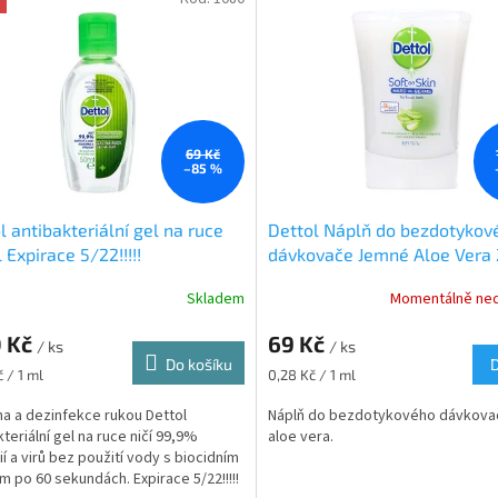
69 Kč
–85 %
l antibakteriální gel na ruce
Dettol Náplň do bezdotykov
 Expirace 5/22!!!!!
dávkovače Jemné Aloe Vera
Skladem
Momentálně ne
0 Kč
69 Kč
/ ks
/ ks
Do košíku
Měrná
 / 1 ml
0,28 Kč / 1 ml
cena:
a a dezinfekce rukou Dettol
Náplň do bezdotykového dávkovač
kteriální gel na ruce ničí 99,9%
aloe vera.
ií a virů bez použití vody s biocidním
m po 60 sekundách. Expirace 5/22!!!!!