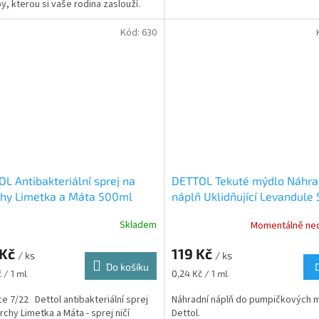
y, kterou si vaše rodina zaslouží.
 udržovat vaše ruce...
Kód:
630
L Antibakteriální sprej na
DETTOL Tekuté mýdlo Náhra
chy Limetka a Máta 500ml
náplň Uklidňující Levandule
Skladem
Momentálně ne
 Kč
119 Kč
/ ks
/ ks
Do košíku
Měrná
 / 1 ml
0,24 Kč / 1 ml
cena:
ce 7/22 Dettol antibakteriální sprej
Náhradní náplň do pumpičkových 
rchy Limetka a Máta - sprej ničí
Dettol.