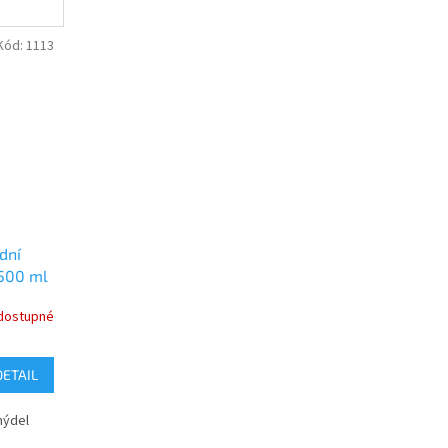
Kód:
1113
dní
 500 ml
dostupné
DETAIL
mýdel