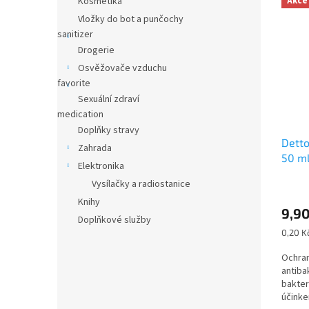
Kosmetika
Akce
n
ý
í
e
Vložky do bot a punčochy
p
p
l
sanitizer
i
r
Drogerie
s
o
p
Osvěžovače vzduchu
d
r
favorite
u
o
k
Sexuální zdraví
d
t
medication
u
ů
Doplňky stravy
Detto
k
Zahrada
50 ml
t
Elektronika
ů
Vysílačky a radiostanice
Knihy
9,9
Doplňkové služby
Měrná
0,20 Kč
cena:
Ochran
antiba
bakter
účinke