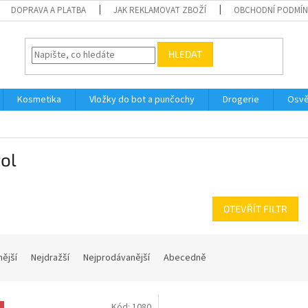
DOPRAVA A PLATBA
JAK REKLAMOVAT ZBOŽÍ
OBCHODNÍ PODMÍ
HLEDAT
Kosmetika
Vložky do bot a punčochy
Drogerie
Osvě
ol
OTEVŘÍT FILTR
nější
Nejdražší
Nejprodávanější
Abecedně
Kód:
1080