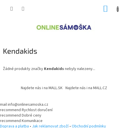
Přejít
NÁKUP
na
obsah
KOŠÍK
Kendakids
Žádné produkty značky
Kendakids
nebyly nalezeny...
Z
á
Najdete nás i na MALL.SK
Najdete nás i na MALL.CZ
p
a
t
mail
info@onlinesamoska.cz
recommend
Rychlost doručení
í
recommend
Dobré ceny
recommend
Komunikace
Doprava a platba
•
Jak reklamovat zboží
•
Obchodní podmínky