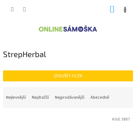
Přejít
NÁKUP
na
obsah
KOŠÍK
StrepHerbal
OTEVŘÍT FILTR
Ř
a
Nejlevnější
Nejdražší
Nejprodávanější
Abecedně
z
e
V
n
Kód:
3887
ý
í
p
p