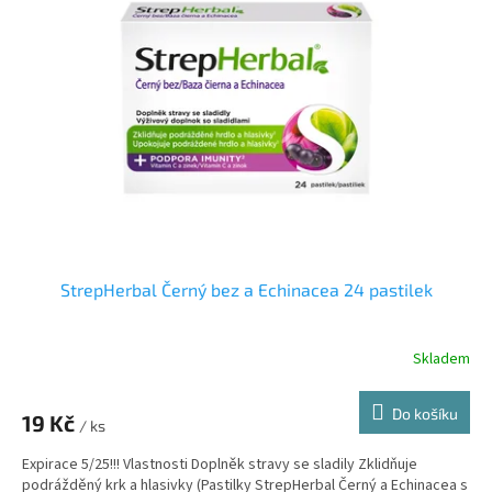
i
r
s
o
p
d
r
u
o
k
d
t
u
ů
k
t
ů
StrepHerbal Černý bez a Echinacea 24 pastilek
Skladem
Do košíku
19 Kč
/ ks
Expirace 5/25!!! Vlastnosti Doplněk stravy se sladily Zklidňuje
podrážděný krk a hlasivky (Pastilky StrepHerbal Černý a Echinacea s