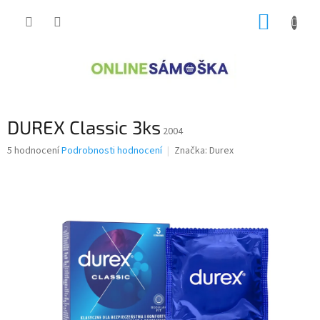
Přejít
NÁKUP
na
obsah
KOŠÍK
DUREX Classic 3ks
2004
Průměrné
5 hodnocení
Podrobnosti hodnocení
Značka:
Durex
hodnocení
produktu
je
4,2
z
5
hvězdiček.