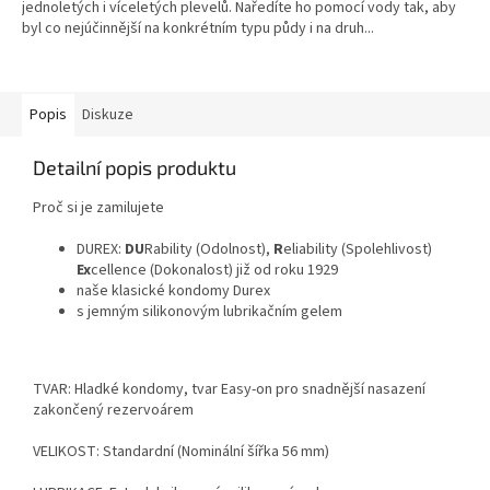
jednoletých i víceletých plevelů. Naředíte ho pomocí vody tak, aby
5
byl co nejúčinnější na konkrétním typu půdy i na druh...
hvězdiček.
Popis
Diskuze
Detailní popis produktu
Proč si je zamilujete
DUREX:
DU
Rability (Odolnost),
R
eliability (Spolehlivost)
Ex
cellence (Dokonalost) již od roku 1929
naše klasické kondomy Durex
s jemným silikonovým lubrikačním gelem
TVAR: Hladké kondomy, tvar Easy-on pro snadnější nasazení
zakončený rezervoárem
VELIKOST: Standardní (Nominální šířka 56 mm)