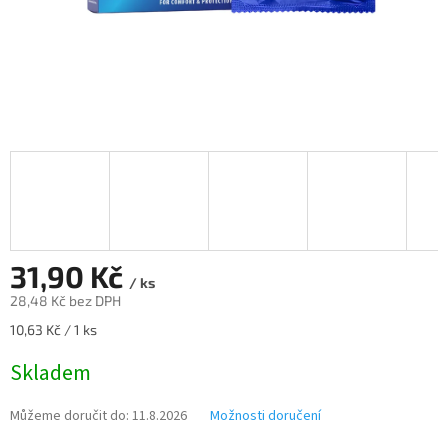
31,90 Kč
/ ks
28,48 Kč bez DPH
Měrná
10,63 Kč / 1 ks
cena:
Skladem
Můžeme doručit do:
11.8.2026
Možnosti doručení