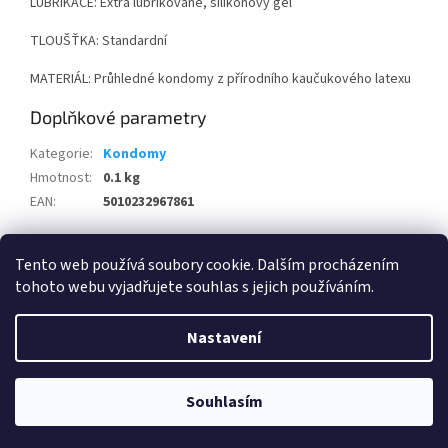
LUBRIKACE: Extra lubrikované, silikonový gel
TLOUŠŤKA: Standardní
MATERIÁL: Průhledné kondomy z přírodního kaučukového latexu
Doplňkové parametry
Kategorie
:
Kondomy
Hmotnost
:
0.1 kg
EAN
:
5010232967861
Z
Tento web používá soubory cookie. Dalším procházením
á
tohoto webu vyjadřujete souhlas s jejich používáním.
Najdete nás i na MALL.SK
Najdete nás i na MALL.CZ
p
a
Nastavení
t
mail
info@onlinesamoska.cz
recommend
Rychlost doručení
í
recommend
Dobré ceny
Objednávky přijaté ve všední den do 14:00 předáváme dopravci týž
Souhlasím
recommend
Komunikace
den.
Doprava a platba
•
Jak reklamovat zboží
•
Obchodní podmínky
Copyright 2023 ONLINE SÁMOŠKA.
Všechna práva vyhrazena.