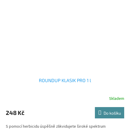
ROUNDUP KLASIK PRO 1 l
Skladem
Průměrné
hodnocení
produktu
248 Kč
Do košíku
je
3,6
S pomocí herbicidu úspěšně zlikvidujete široké spektrum
z