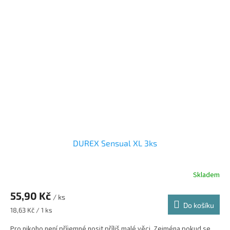
DUREX Sensual XL 3ks
Skladem
55,90 Kč
/ ks
Do košíku
Měrná
18,63 Kč / 1 ks
cena:
Pro nikoho není příjemné nosit příliš malé věci. Zejména pokud se