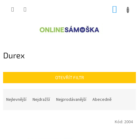
Přejít
NÁKUP
na
obsah
KOŠÍK
Durex
OTEVŘÍT FILTR
Ř
a
Nejlevnější
Nejdražší
Nejprodávanější
Abecedně
z
e
V
n
Kód:
2004
ý
í
p
p