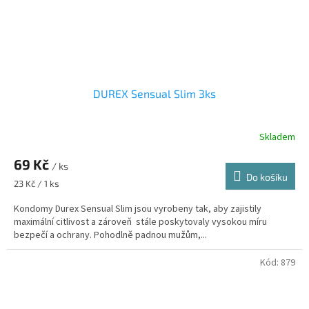
DUREX Sensual Slim 3ks
Skladem
69 Kč
/ ks
Do košíku
Měrná
23 Kč / 1 ks
cena:
Kondomy Durex Sensual Slim jsou vyrobeny tak, aby zajistily
maximální citlivost a zároveň stále poskytovaly vysokou míru
bezpečí a ochrany. Pohodlně padnou mužům,...
Kód:
879