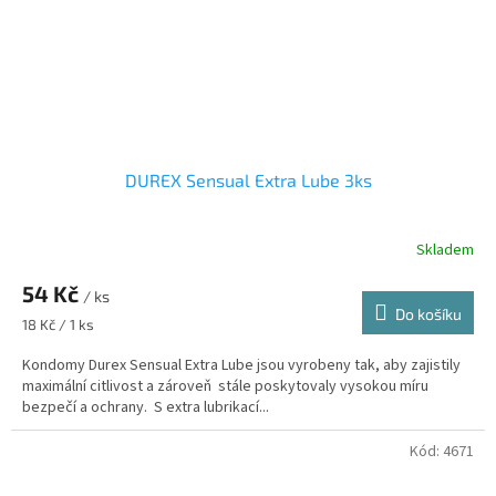
DUREX Sensual Extra Lube 3ks
Skladem
54 Kč
/ ks
Do košíku
Měrná
18 Kč / 1 ks
cena:
Kondomy Durex Sensual Extra Lube jsou vyrobeny tak, aby zajistily
maximální citlivost a zároveň stále poskytovaly vysokou míru
bezpečí a ochrany. S extra lubrikací...
Kód:
4671