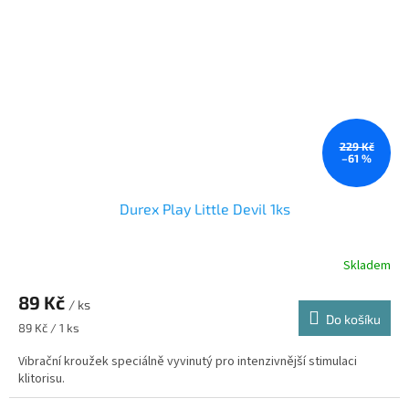
229 Kč
–61 %
Durex Play Little Devil 1ks
Skladem
89 Kč
/ ks
Do košíku
Měrná
89 Kč / 1 ks
cena:
Vibrační kroužek speciálně vyvinutý pro intenzivnější stimulaci
klitorisu.