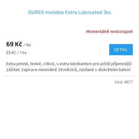
DUREX Invisible Extra Lubricated 3ks
Momentálně nedostupné
69 Kč
/ ks
DETAIL
Měrná
23 Kč / 1 ks
cena:
Extra jemné, tenké, citlivé, s extra lubrikantem pro ještě příjemnější
zážitek. Expirace minimálně 24 měsíců, zasílané v diskrétním balení.
Kód:
4677