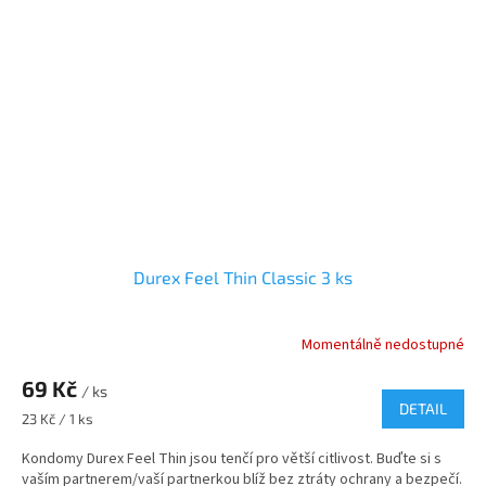
Durex Feel Thin Classic 3 ks
Momentálně nedostupné
69 Kč
/ ks
DETAIL
Měrná
23 Kč / 1 ks
cena:
Kondomy Durex Feel Thin jsou tenčí pro větší citlivost. Buďte si s
vaším partnerem/vaší partnerkou blíž bez ztráty ochrany a bezpečí.