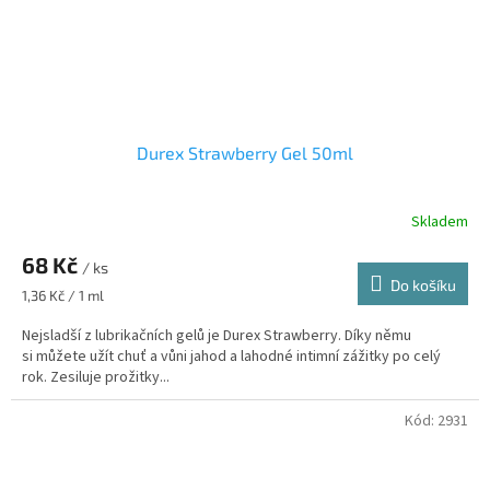
Durex Strawberry Gel 50ml
Skladem
68 Kč
/ ks
Do košíku
Měrná
1,36 Kč / 1 ml
cena:
Nejsladší z lubrikačních gelů je Durex Strawberry. Díky němu
si můžete užít chuť a vůni jahod a lahodné intimní zážitky po celý
rok. Zesiluje prožitky...
Kód:
2931