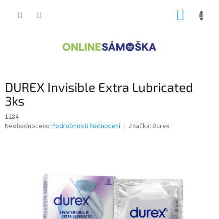
Přejít
NÁKUP
na
obsah
KOŠÍK
DUREX Invisible Extra Lubricated
3ks
1284
Průměrné
Neohodnoceno
Podrobnosti hodnocení
Značka:
Durex
hodnocení
produktu
je
0,0
z
5
hvězdiček.