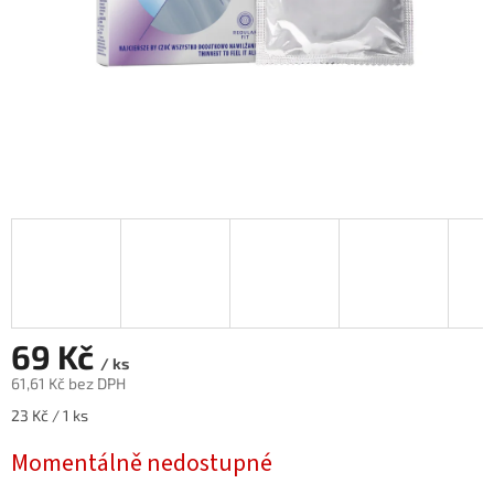
69 Kč
/ ks
61,61 Kč bez DPH
Měrná
23 Kč / 1 ks
cena:
Momentálně nedostupné